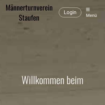
Männerturnverein
Login
Staufen
Menü
Willkommen beim