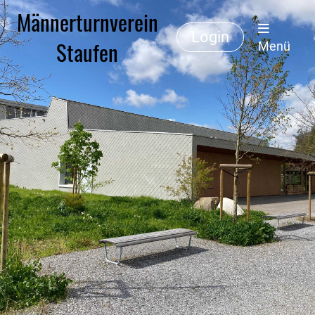
Männerturnverein
Login
Staufen
Menü