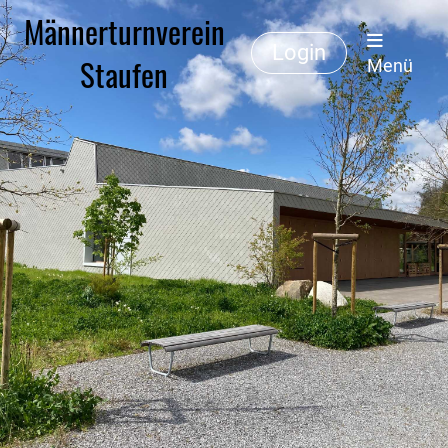
Männerturnverein
Login
Staufen
Menü