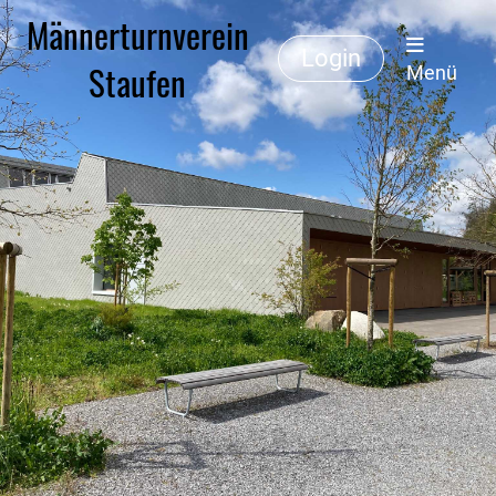
Männerturnverein
Login
Staufen
Menü