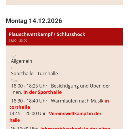
Montag 14.12.2026
Plauschwettkampf / Schlusshock
18:00 - 23:00
Typ
Allgemein
Ort
Sporthalle - Turnhalle
Text
8:00 18:00 - 18:25 Uhr
Besichtigung und Üben der
isziplinen.
In der Sporthalle
8:30 18:30 - 18:40 Uhr
Warmlaufen nach Musik
in
er Sporthalle
18:45 – 20:00 Uhr
Vereinswettkampf in der
porthalle