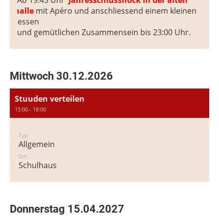
b c Ab 19:45 Uhr
Jahresschlusshock in der alten
urnhalle
mit Apéro und
anschliessend
einem kleinen
achtessen
und gemütlichen Zusammensein bis 23:00 Uhr.
Mittwoch 30.12.2026
Stuuden verteilen
15:00 - 18:00
Typ
Allgemein
Ort
Schulhaus
Donnerstag 15.04.2027