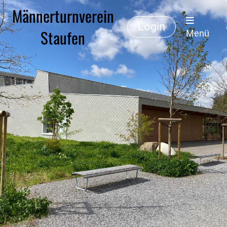
Männerturnverein
Login
Staufen
Menü